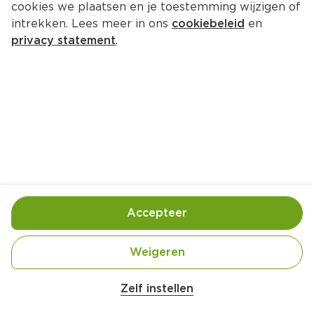
cookies we plaatsen en je toestemming wijzigen of
intrekken. Lees meer in ons
cookiebeleid
en
privacy statement
.
Carpaccio van aubergine
Voorgerecht
4 Pers.
Ca. 20 Min
Ingrediënten
Bereiding
Accepteer
Weigeren
Zelf instellen