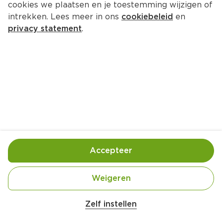
cookies we plaatsen en je toestemming wijzigen of
intrekken. Lees meer in ons
cookiebeleid
en
privacy statement
.
Chai mix
Drankje
1 Pers.
Ca. 10 Min
Ingrediënten
Bereiding
Accepteer
Weigeren
Zelf instellen