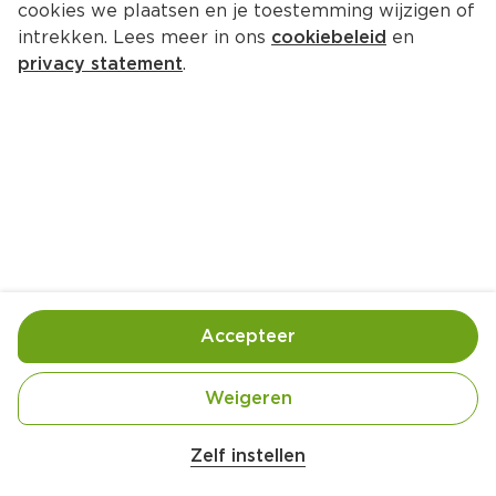
cookies we plaatsen en je toestemming wijzigen of
intrekken. Lees meer in ons
cookiebeleid
en
privacy statement
.
Champignonburrito's met mais 
en blauwe kaas
Hoofdgerecht
4 Pers.
Ca. 30 Min
Ingrediënten
Bereiding
Accepteer
Weigeren
Zelf instellen