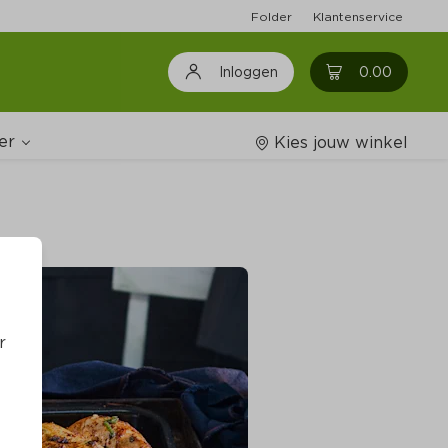
Folder
Klantenservice
0
0.00
Inloggen
er
Kies jouw winkel
Wijnshop
oodschappenlijstjes
r