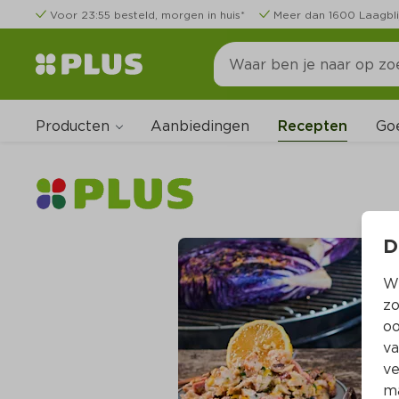
Voor 23:55 besteld, morgen in huis*
Meer dan 1600 Laagbli
Producten
Go
Aanbiedingen
Recepten
D
Wi
zo
oo
va
ve
ma