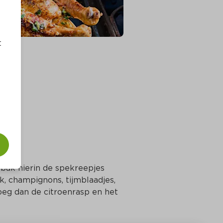
t
bak hierin de spekreepjes 
k, champig­nons, tijmblaadjes, 
eg dan de citroenrasp en het 