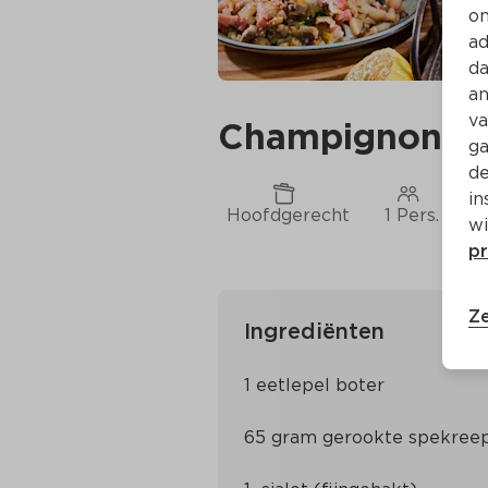
on
ad
da
an
va
Champignon-tij
ga
de
in
Hoofdgerecht
1 Pers.
C
wi
pr
Ze
Ingrediënten