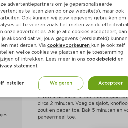
ze advertentiepartners om je gepersonaliseerde
vertenties te laten zien op onze website(s), maar ook
arbuiten. Ook kunnen wij jouw gegevens gebruiken om
alyses uit te voeren zoals het meten van de effectivitei
n onze advertenties. Als je alle cookies accepteert, dan
mvulling met spekjes
 je akkoord dat wij jouw gegevens (versleuteld) kunnen
len met derden. Via
cookievoorkeuren
kun je ook zelf
stellen welke cookies we plaatsen en je toestemming
a. 20 Min
Frans
jzigen of intrekken. Lees meer in ons
cookiebeleid
en
ivacy statement
.
Bereidingswijze
lf instellen
Weigeren
Accepteer
1. Verhit de boter in een koekenpan en 
circa 2 minuten. Voeg de sjalot, knofloo
zout en peper toe. Bak 5 minuten en vo
paneermeel toe.