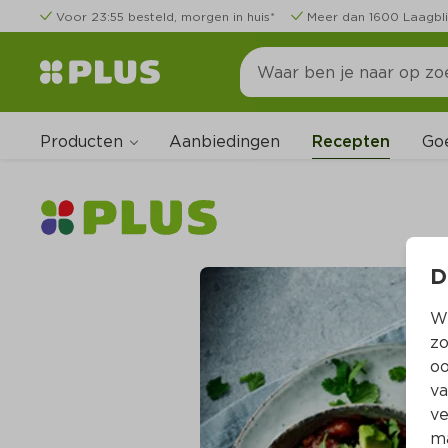
Voor 23:55 besteld, morgen in huis*
Meer dan 1600 Laagbli
Producten
Go
Aanbiedingen
Recepten
D
Wi
zo
oo
va
ve
ma