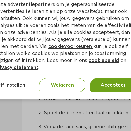
ze advertentiepartners om je gepersonaliseerde
vertenties te laten zien op onze website(s), maar ook
arbuiten. Ook kunnen wij jouw gegevens gebruiken om
alyses uit te voeren zoals het meten van de effectivitei
n onze advertenties. Als je alle cookies accepteert, dan
 je akkoord dat wij jouw gegevens (versleuteld) kunnen
len met derden. Via
cookievoorkeuren
kun je ook zelf
stellen welke cookies we plaatsen en je toestemming
Ca. 25 Min
Centraal-Amerikaans
jzigen of intrekken. Lees meer in ons
cookiebeleid
en
ivacy statement
.
Bereidingswijze
lf instellen
Weigeren
Accepteer
1. Verhit de olie in een koekenpan en fru
2. Spoel de bonen af en laat uitlekken.
3. Voeg de taco saus, groene chili, gez