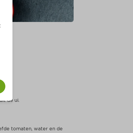
t
it de ui.
eefde tomaten, water en de 