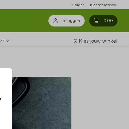
Folder
Klantenservice
0
0.00
Inloggen
er
Kies jouw winkel
Wijnshop
oodschappenlijstjes
r