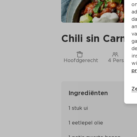
on
ad
da
an
va
Chili sin Carne
ga
de
in
Hoofdgerecht
4 Pers.
wi
pr
Ze
Ingrediënten