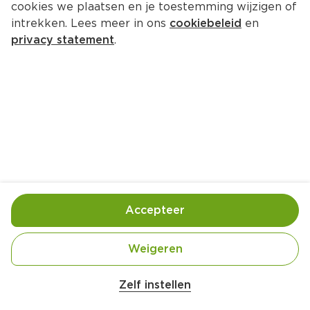
cookies we plaatsen en je toestemming wijzigen of
intrekken. Lees meer in ons
cookiebeleid
en
privacy statement
.
Chinese aubergine met gehakt en 
soja-knoflooksaus
Hoofdgerecht
4 Pers.
Ca. 25 Min
Ingrediënten
Bereiding
Accepteer
Weigeren
Zelf instellen