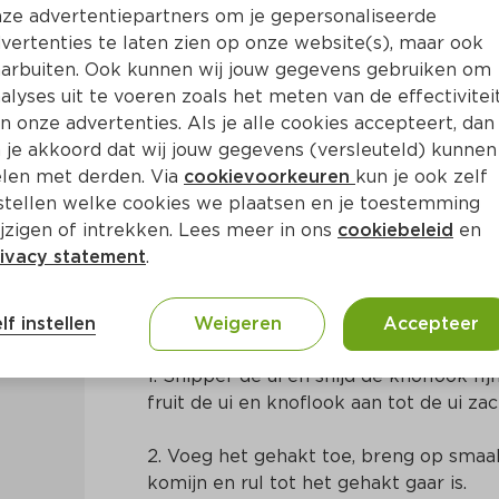
ze advertentiepartners om je gepersonaliseerde
vertenties te laten zien op onze website(s), maar ook
arbuiten. Ook kunnen wij jouw gegevens gebruiken om
alyses uit te voeren zoals het meten van de effectivitei
n onze advertenties. Als je alle cookies accepteert, dan
i hotdogs van de bbq
 je akkoord dat wij jouw gegevens (versleuteld) kunnen
len met derden. Via
cookievoorkeuren
kun je ook zelf
stellen welke cookies we plaatsen en je toestemming
Ca. 45 Min
10.93 Voor 4 Pers.
jzigen of intrekken. Lees meer in ons
cookiebeleid
en
ivacy statement
.
Bereidingswijze
lf instellen
Weigeren
Accepteer
1. Snipper de ui en snijd de knoflook fijn
fruit de ui en knoflook aan tot de ui za
2. Voeg het gehakt toe, breng op smaak
komijn en rul tot het gehakt gaar is.