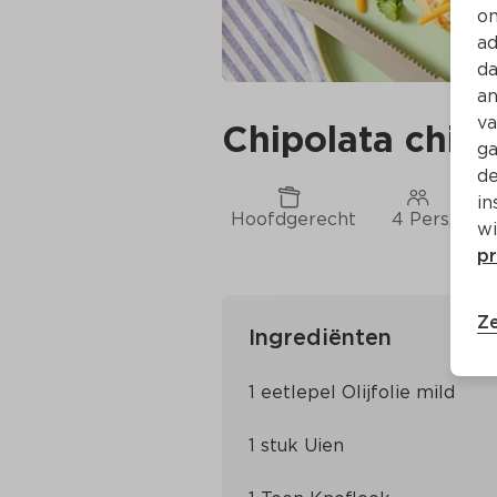
on
ad
da
an
va
Chipolata chil
ga
de
in
Hoofdgerecht
4 Pers.
wi
pr
Ze
Ingrediënten
1 eetlepel Olijfolie mild
1 stuk Uien