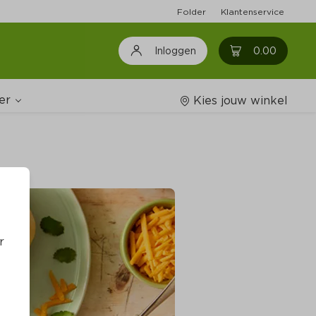
Folder
Klantenservice
0
0.00
Inloggen
er
Kies jouw winkel
Wijnshop
oodschappenlijstjes
r