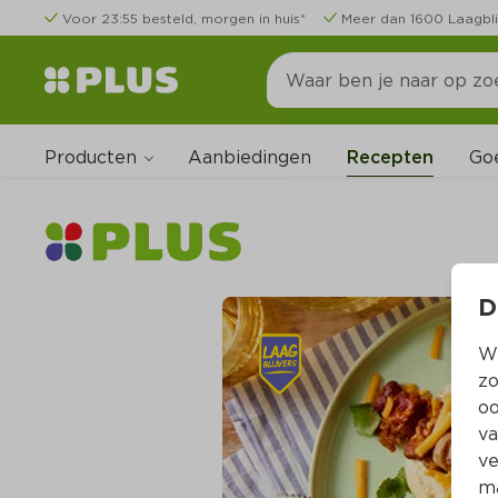
Voor 23:55 besteld, morgen in huis*
Meer dan 1600 Laagbli
Producten
Go
Aanbiedingen
Recepten
D
Wi
zo
oo
va
ve
ma