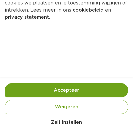
cookies we plaatsen en je toestemming wijzigen of
intrekken. Lees meer in ons
cookiebeleid
en
privacy statement
.
Choco-amandelfondue
Nagerecht
4 Pers.
Ca. 25 Min
Ingrediënten
Bereiding
Accepteer
Weigeren
Zelf instellen