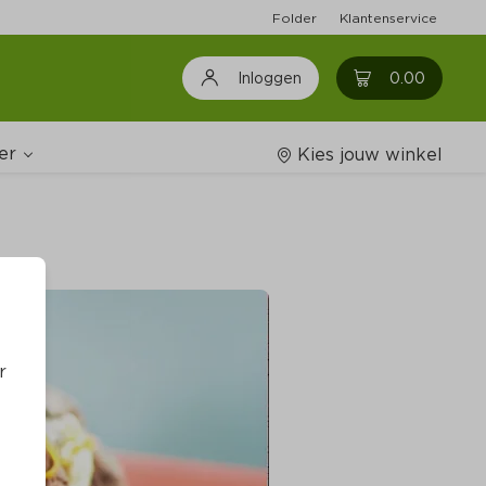
Folder
Klantenservice
0
0.00
Inloggen
er
Kies jouw winkel
Wijnshop
oodschappenlijstjes
r