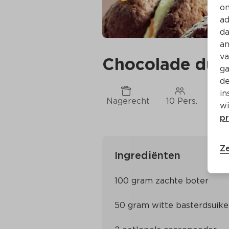
on
ad
da
an
va
Chocolade dub
ga
de
in
Nagerecht
10 Pers.
Ca.
wi
pr
Ze
Ingrediënten