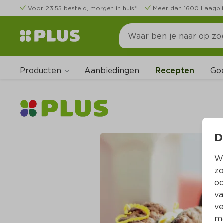
Voor 23:55 besteld, morgen in huis*
Meer dan 1600 Laagbli
Producten
Go
Aanbiedingen
Recepten
D
Wi
zo
oo
va
ve
ma