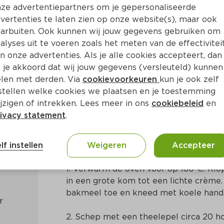
ze advertentiepartners om je gepersonaliseerde
vertenties te laten zien op onze website(s), maar ook
arbuiten. Ook kunnen wij jouw gegevens gebruiken om
alyses uit te voeren zoals het meten van de effectivitei
n onze advertenties. Als je alle cookies accepteert, dan
beldekkers
 je akkoord dat wij jouw gegevens (versleuteld) kunnen
len met derden. Via
cookievoorkeuren
kun je ook zelf
stellen welke cookies we plaatsen en je toestemming
 20 Min
Europees
jzigen of intrekken. Lees meer in ons
cookiebeleid
en
ivacy statement
.
Bereidingswijze
lf instellen
Weigeren
Accepteer
1. Verwarm de oven voor op 180°C. Klop
in een grote kom tot een lichte crème
bakmeel toe en kneed met koele hande
2. Schep met een theelepel circa 20 hoo