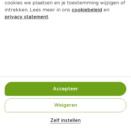
cookies we plaatsen en je toestemming wijzigen of
intrekken. Lees meer in ons
cookiebeleid
en
privacy statement
.
Chocolade-koffierisotto met 
pistache
Nagerecht
4 Pers.
Ca. 30 Min
Ingrediënten
Bereiding
Accepteer
Weigeren
Zelf instellen