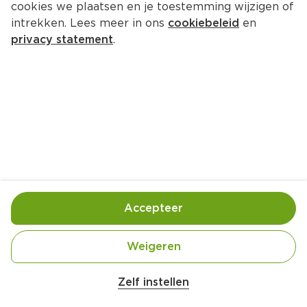
cookies we plaatsen en je toestemming wijzigen of
intrekken. Lees meer in ons
cookiebeleid
en
privacy statement
.
Chocolade-lolly's
Nagerecht
10 Pers.
Ca. 20 Min
Ingrediënten
Bereiding
Accepteer
Weigeren
1 handje gemengde noten (grof gehakt, om te 
Zelf instellen