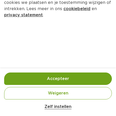
cookies we plaatsen en je toestemming wijzigen of
intrekken. Lees meer in ons
cookiebeleid
en
privacy statement
.
Chocoladebrood met hazelnoten 
en witte chocolade
8 Pers.
Ca. 20 Min
Ingrediënten
Bereiding
Accepteer
40 g boter, gesmolten + extra voor invetten
Weigeren
110 g hazelnoten (Dr. Oetker, zak 55 g)
Zelf instellen
2 blikken super croissants (à 340 g)