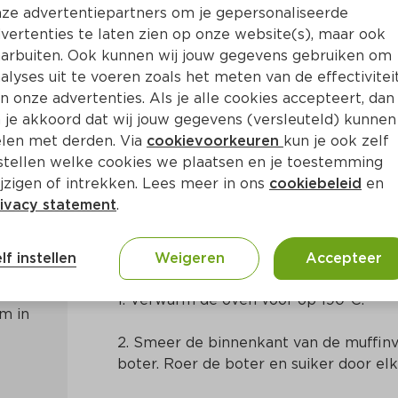
ze advertentiepartners om je gepersonaliseerde
vertenties te laten zien op onze website(s), maar ook
arbuiten. Ook kunnen wij jouw gegevens gebruiken om
alyses uit te voeren zoals het meten van de effectivitei
n onze advertenties. Als je alle cookies accepteert, dan
s met zachte vulling en ijs
 je akkoord dat wij jouw gegevens (versleuteld) kunnen
len met derden. Via
cookievoorkeuren
kun je ook zelf
stellen welke cookies we plaatsen en je toestemming
15 Min
Frans
jzigen of intrekken. Lees meer in ons
cookiebeleid
en
ivacy statement
.
Bereidingswijze
lf instellen
Weigeren
Accepteer
1. Verwarm de oven voor op 190°C.
m in 
2. Smeer de binnenkant van de muffinv
boter. Roer de boter en suiker door elk