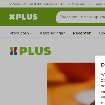
Voor 23:55 besteld, morgen in huis*
Meer dan 1600 Laagbli
Producten
Go
Aanbiedingen
Recepten
D
Wi
zo
oo
va
ve
ma