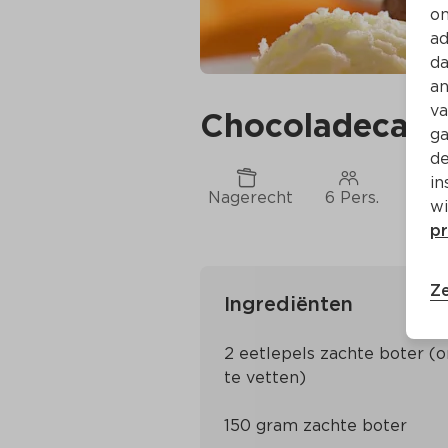
on
ad
da
an
va
Chocoladecakeje
ga
de
in
Nagerecht
6 Pers.
Ca. 
wi
pr
Ze
Ingrediënten
2 eetlepels zachte boter (o