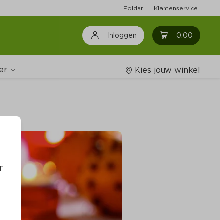
Folder
Klantenservice
0
0.00
Inloggen
er
Kies jouw winkel
Wijnshop
oodschappenlijstjes
r