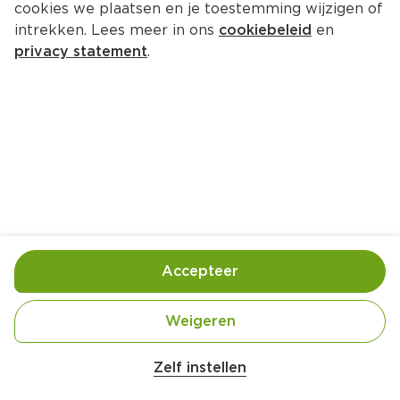
cookies we plaatsen en je toestemming wijzigen of
intrekken. Lees meer in ons
cookiebeleid
en
privacy statement
.
Chocoladecrêpes met warme 
kersen
Nagerecht
4 Pers.
Ca. 30 Min
Ingrediënten
Bereiding
Accepteer
Weigeren
Zelf instellen