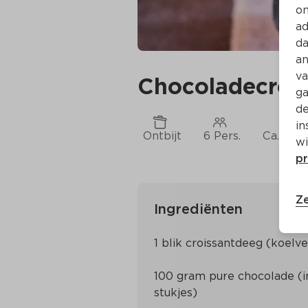
on
ad
da
an
va
Chocoladecrois
ga
de
in
Ontbijt
6 Pers.
Ca. 10 M
wi
pr
Ze
Ingrediënten
100 gram pure chocolade (in