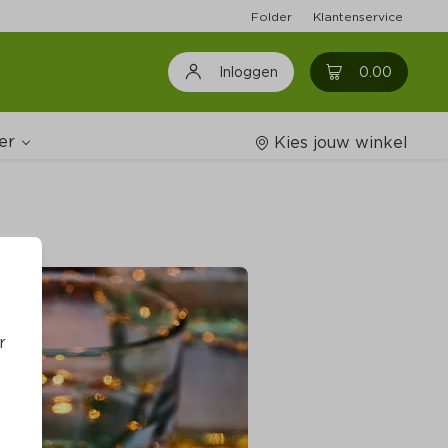
Folder
Klantenservice
0
0.00
Inloggen
er
Kies jouw winkel
Wijnshop
oodschappenlijstjes
r