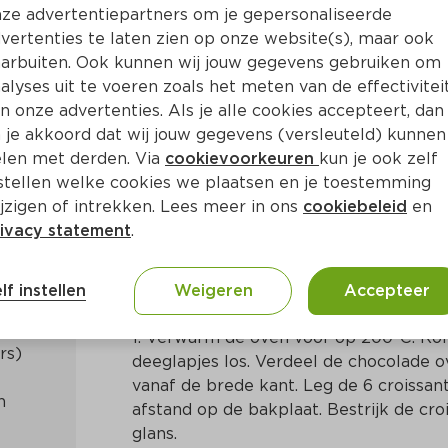
ze advertentiepartners om je gepersonaliseerde
vertenties te laten zien op onze website(s), maar ook
arbuiten. Ook kunnen wij jouw gegevens gebruiken om
alyses uit te voeren zoals het meten van de effectivitei
n onze advertenties. Als je alle cookies accepteert, dan
sants
 je akkoord dat wij jouw gegevens (versleuteld) kunnen
len met derden. Via
cookievoorkeuren
kun je ook zelf
stellen welke cookies we plaatsen en je toestemming
in
Frans
jzigen of intrekken. Lees meer in ons
cookiebeleid
en
ivacy statement
.
Bereidingswijze
lf instellen
Weigeren
Accepteer
1. Verwarm de oven voor op 200ºC. Rol h
deeglapjes los. Verdeel de chocolade ov
vanaf de brede kant. Leg de 6 croissant
 
afstand op de bakplaat. Bestrijk de cro
glans.