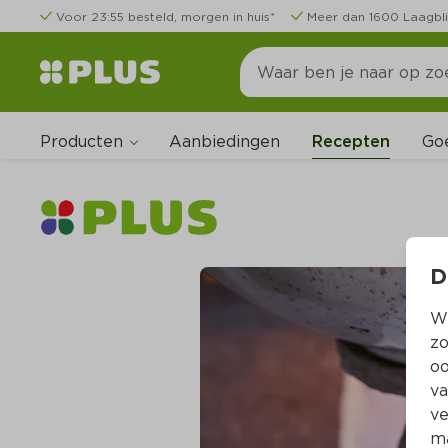
Voor 23:55 besteld, morgen in huis*
Meer dan 1600 Laagbli
Producten
Go
Aanbiedingen
Recepten
D
Wi
zo
oo
va
ve
ma