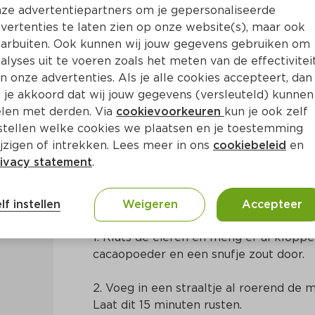
ze advertentiepartners om je gepersonaliseerde
vertenties te laten zien op onze website(s), maar ook
arbuiten. Ook kunnen wij jouw gegevens gebruiken om
alyses uit te voeren zoals het meten van de effectivitei
n onze advertenties. Als je alle cookies accepteert, dan
jes met specerijencrème
 je akkoord dat wij jouw gegevens (versleuteld) kunnen
len met derden. Via
cookievoorkeuren
kun je ook zelf
stellen welke cookies we plaatsen en je toestemming
25 Min
Europees
jzigen of intrekken. Lees meer in ons
cookiebeleid
en
ivacy statement
.
Bereidingswijze
lf instellen
Weigeren
Accepteer
1. Kluts de eieren en meng er al kloppe
cacaopoeder en een snufje zout door.
2. Voeg in een straaltje al roerend de m
Laat dit 15 minuten rusten.