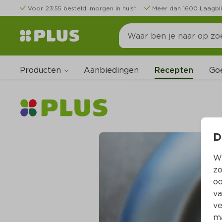
Voor 23:55 besteld, morgen in huis*
Meer dan 1600 Laagbli
Producten
Go
Aanbiedingen
Recepten
D
Wi
zo
oo
va
ve
ma