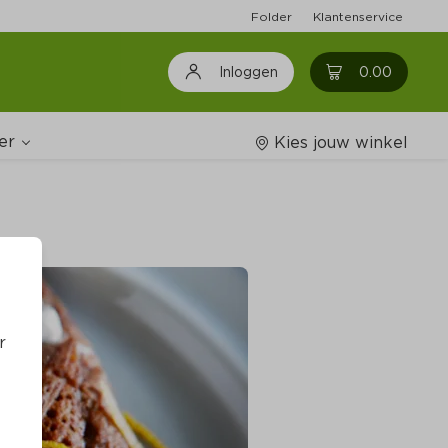
Folder
Klantenservice
0
0.00
Inloggen
er
Kies jouw winkel
Wijnshop
oodschappenlijstjes
r