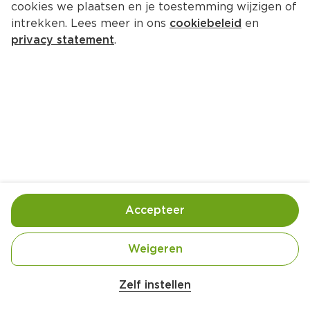
cookies we plaatsen en je toestemming wijzigen of
intrekken. Lees meer in ons
cookiebeleid
en
privacy statement
.
Chocoladetaart met romige 
cranberryvulling
Nagerecht
8 Pers.
Ca. 40 Min
Ingrediënten
Bereiding
Accepteer
Weigeren
Zelf instellen