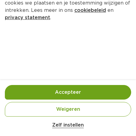
cookies we plaatsen en je toestemming wijzigen of
intrekken. Lees meer in ons
cookiebeleid
en
privacy statement
.
Citroenpasta met geroosterde 
zalm
Hoofdgerecht
4 Pers.
Ca. 30 Min
Ingrediënten
Bereiding
Accepteer
Weigeren
Zelf instellen