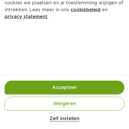
cookies we plaatsen en je toestemming wijzigen of
intrekken. Lees meer in ons
cookiebeleid
en
privacy statement
.
Cocktail Kalimotxo
Drankje
4 Pers.
Ca. 10 Min
Ingrediënten
Bereiding
Accepteer
Weigeren
Zelf instellen