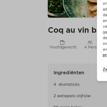
on
ad
da
an
va
Coq au vin blan
ga
de
in
Hoofdgerecht
4 Pers.
wi
pr
Ze
Ingrediënten