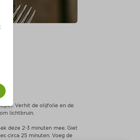
t
jes
per. Verhit de olijfolie en de 
om lichtbruin.
bak deze 2-3 minuten mee. Giet 
jes circa 25 minuten. Voeg de 