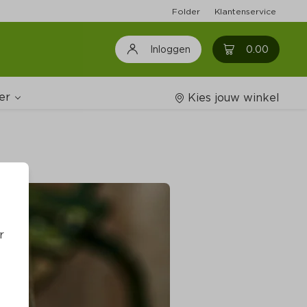
Folder
Klantenservice
0
0.00
Inloggen
er
Kies jouw winkel
Wijnshop
oodschappenlijstjes
r