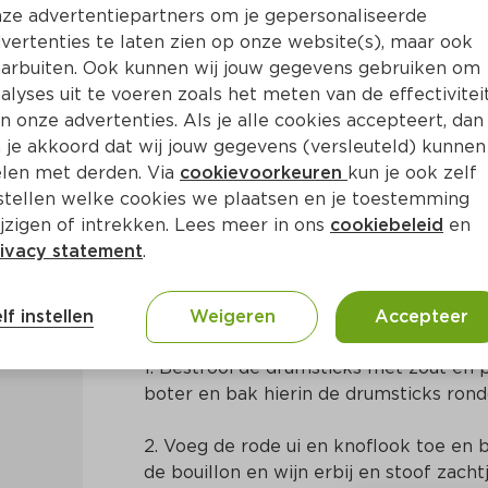
ze advertentiepartners om je gepersonaliseerde
vertenties te laten zien op onze website(s), maar ook
arbuiten. Ook kunnen wij jouw gegevens gebruiken om
alyses uit te voeren zoals het meten van de effectivitei
n onze advertenties. Als je alle cookies accepteert, dan
c met venkel en rivierkreeft
 je akkoord dat wij jouw gegevens (versleuteld) kunnen
len met derden. Via
cookievoorkeuren
kun je ook zelf
stellen welke cookies we plaatsen en je toestemming
Ca. 45 Min
Frans
jzigen of intrekken. Lees meer in ons
cookiebeleid
en
ivacy statement
.
Bereidingswijze
lf instellen
Weigeren
Accepteer
1. Bestrooi de drumsticks met zout en pe
boter en bak hierin de drumsticks rond
2. Voeg de rode ui en knoflook toe en 
de bouillon en wijn erbij en stoof zacht