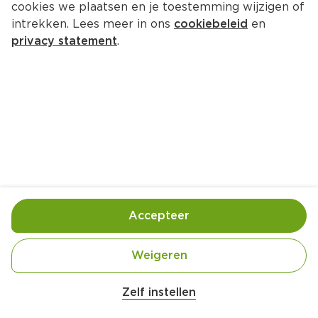
cookies we plaatsen en je toestemming wijzigen of
intrekken. Lees meer in ons
cookiebeleid
en
privacy statement
.
Couscous met shoarma
Hoofdgerecht
4 Pers.
Ca. 30 Min
Ingrediënten
Bereiding
Accepteer
Weigeren
Zelf instellen