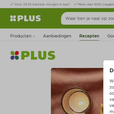
Voor 23:55 besteld, morgen in huis*
Meer dan 1600 Laagbli
Producten
Go
Aanbiedingen
Recepten
D
Wi
zo
oo
va
ve
ma