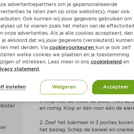
ze advertentiepartners om je gepersonaliseerde
vertenties te laten zien op onze website(s), maar ook
arbuiten. Ook kunnen wij jouw gegevens gebruiken om
alyses uit te voeren zoals het meten van de effectivitei
n onze advertenties. Als je alle cookies accepteert, dan
elwafels
 je akkoord dat wij jouw gegevens (versleuteld) kunnen
len met derden. Via
cookievoorkeuren
kun je ook zelf
stellen welke cookies we plaatsen en je toestemming
 45 Min
Belgisch
jzigen of intrekken. Lees meer in ons
cookiebeleid
en
ivacy statement
.
Bereidingswijze
lf instellen
Weigeren
Accepteer
1. Klop met de mixer de boter met de ba
boter 
en romig. Klop er één voor één de eier
2. Zeef het bakmeel in 3 porties boven
ker
het beslag. Schep de kaneel en cranber