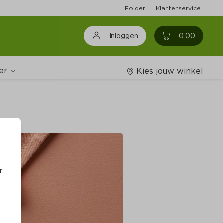
Folder
Klantenservice
0
0.00
Inloggen
er
Kies jouw winkel
Wijnshop
oodschappenlijstjes
r