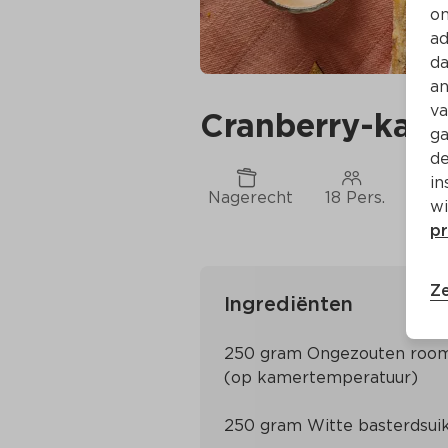
on
ad
da
an
va
Cranberry-kane
ga
de
in
Nagerecht
18 Pers.
Ca.
wi
pr
Ze
Ingrediënten
250 gram Ongezouten room
(op kamertemperatuur)
250 gram Witte basterdsui