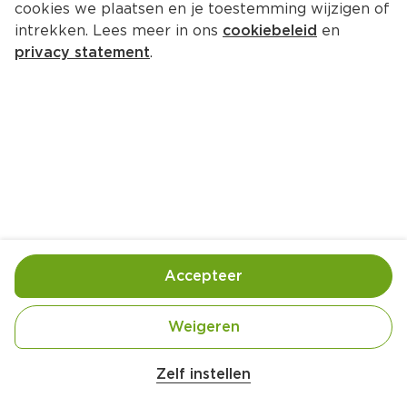
cookies we plaatsen en je toestemming wijzigen of
intrekken. Lees meer in ons
cookiebeleid
en
privacy statement
.
Cranberrysaus
Bijgerecht
4 Pers.
Ca. 20 Min
Ingrediënten
Bereiding
Accepteer
Weigeren
Belangrijke veiligheidswaarschuwing
Amogusti olijven gevuld met citroen blik 
Zelf instellen
200g