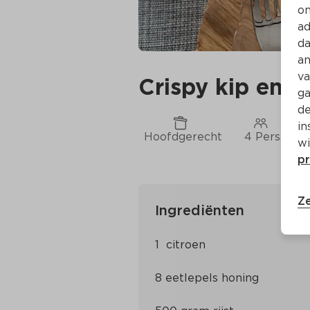
on
ad
da
an
va
Crispy kip en w
ga
de
in
Hoofdgerecht
4 Pers.
wi
pr
Ze
Ingrediënten