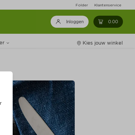
Folder
Klantenservice
0
0.00
Inloggen
er
Kies jouw winkel
Wijnshop
oodschappenlijstjes
r