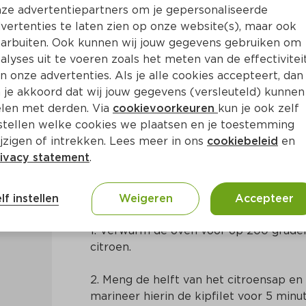
ze advertentiepartners om je gepersonaliseerde
vertenties te laten zien op onze website(s), maar ook
arbuiten. Ook kunnen wij jouw gegevens gebruiken om
alyses uit te voeren zoals het meten van de effectivitei
n onze advertenties. Als je alle cookies accepteert, dan
itlof schotel
 je akkoord dat wij jouw gegevens (versleuteld) kunnen
len met derden. Via
cookievoorkeuren
kun je ook zelf
stellen welke cookies we plaatsen en je toestemming
Ca. 25 Min
Europees
jzigen of intrekken. Lees meer in ons
cookiebeleid
en
ivacy statement
.
Bereidingswijze
lf instellen
Weigeren
Accepteer
1. Verwarm de oven voor op 200 graden 
citroen.
2. Meng de helft van het citroensap en
marineer hierin de kipfilet voor 5 minu