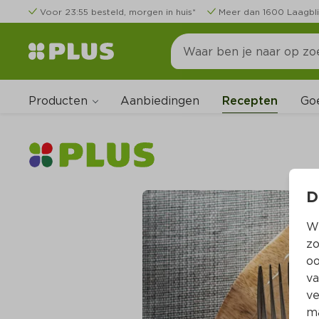
Voor 23:55 besteld, morgen in huis*
Meer dan 1600 Laagbli
Producten
Go
Aanbiedingen
Recepten
D
Wi
zo
oo
va
ve
ma