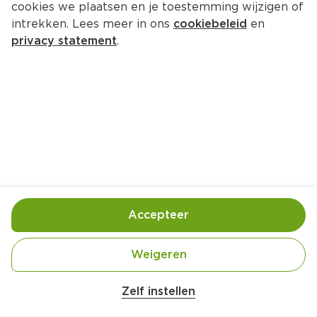
cookies we plaatsen en je toestemming wijzigen of
intrekken. Lees meer in ons
cookiebeleid
en
privacy statement
.
Crostini met groene 
olijventapenade en gepofte 
tomaatjes
Voorgerecht
4 Pers.
Ca. 35 Min
Accepteer
Ingrediënten
Bereiding
Weigeren
Zelf instellen