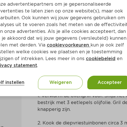
ze advertentiepartners om je gepersonaliseerde
vertenties te laten zien op onze website(s), maar ook
arbuiten. Ook kunnen wij jouw gegevens gebruiken om
alyses uit te voeren zoals het meten van de effectivitei
n onze advertenties. Als je alle cookies accepteert, dan
inbonen en feta
 je akkoord dat wij jouw gegevens (versleuteld) kunnen
len met derden. Via
cookievoorkeuren
kun je ook zelf
stellen welke cookies we plaatsen en je toestemming
. 15 Min
Europees
jzigen of intrekken. Lees meer in ons
cookiebeleid
en
ivacy statement
.
Bereidingswijze
lf instellen
Weigeren
Accepteer
1. Verwarm de ovengrill voor. Snijd het
bestrijk met 3 eetlepels olijfolie. Gril 
knapperig zijn.
2. Kook de diepvriestuinbonen circa 3 