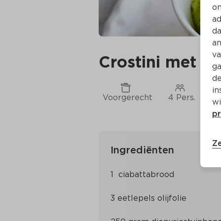
on
ad
da
an
va
Crostini met tu
ga
de
in
Voorgerecht
4 Pers.
Ca
wi
pr
Ze
Ingrediënten