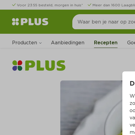
Voor 23:55 besteld, morgen in huis*
Meer dan 1600 Laagbli
Producten
Go
Aanbiedingen
Recepten
D
Wi
zo
oo
va
ve
ma