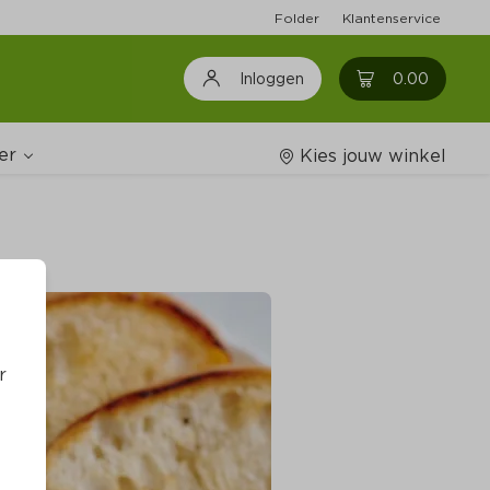
Folder
Klantenservice
0
0.00
Inloggen
er
Kies jouw winkel
Wijnshop
oodschappenlijstjes
r