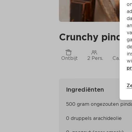
on
ad
da
an
va
Crunchy pinda
ga
de
in
Ontbijt
2 Pers.
Ca. 10 M
wi
pr
Ze
Ingrediënten