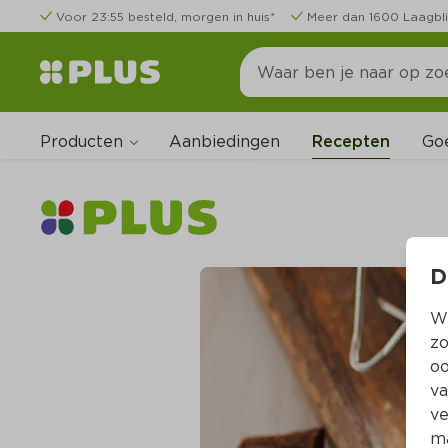
Voor 23:55 besteld, morgen in huis*
Meer dan 1600 Laagbli
Producten
Go
Aanbiedingen
Recepten
D
Wi
zo
oo
va
ve
ma