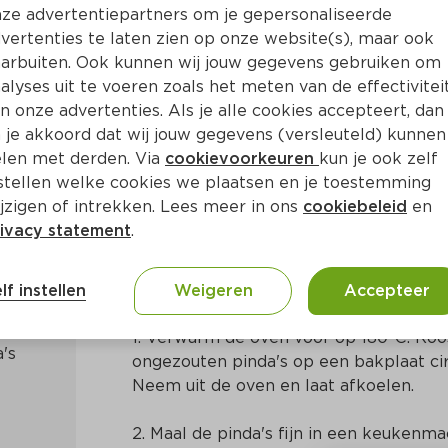
ze advertentiepartners om je gepersonaliseerde
vertenties te laten zien op onze website(s), maar ook
arbuiten. Ook kunnen wij jouw gegevens gebruiken om
alyses uit te voeren zoals het meten van de effectivitei
n onze advertenties. Als je alle cookies accepteert, dan
kaas
 je akkoord dat wij jouw gegevens (versleuteld) kunnen
len met derden. Via
cookievoorkeuren
kun je ook zelf
stellen welke cookies we plaatsen en je toestemming
in
Amerikaans
jzigen of intrekken. Lees meer in ons
cookiebeleid
en
ivacy statement
.
Bereidingswijze
lf instellen
Weigeren
Accepteer
1. Verwarm de oven voor op 180°C. Roo
ongezouten pinda's op een bakplaat cir
Neem uit de oven en laat afkoelen.
2. Maal de pinda's fijn in een keukenma