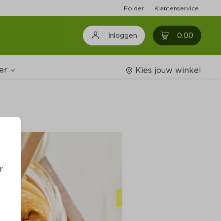
Folder
Klantenservice
0
0.00
Inloggen
er
Kies jouw winkel
Wijnshop
oodschappenlijstjes
r