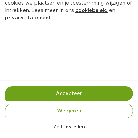
cookies we plaatsen en je toestemming wijzigen of
intrekken. Lees meer in ons
cookiebeleid
en
privacy statement
.
Curry mix
Bijgerecht
1 Pers.
Ca. 10 Min
Ingrediënten
Bereiding
Accepteer
Weigeren
Zelf instellen