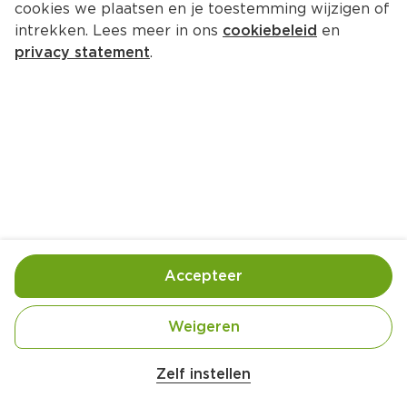
cookies we plaatsen en je toestemming wijzigen of
intrekken. Lees meer in ons
cookiebeleid
en
privacy statement
.
Dahl met korianderolie
Hoofdgerecht
4 Pers.
Ca. 40 Min
Ingrediënten
Bereiding
Accepteer
Weigeren
Zelf instellen