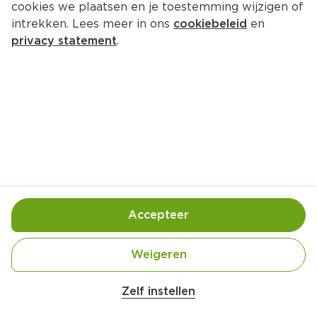
cookies we plaatsen en je toestemming wijzigen of
intrekken. Lees meer in ons
cookiebeleid
en
privacy statement
.
Daube de boeuf aux olives
Hoofdgerecht
8 Pers.
Ca. 20 Min
Ingrediënten
Bereiding
Accepteer
Weigeren
Zelf instellen