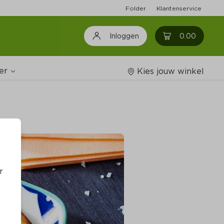
Folder
Klantenservice
0
0.00
Inloggen
er
Kies jouw winkel
Wijnshop
oodschappenlijstjes
r