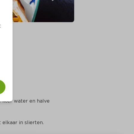
t
 liter water en halve 
t elkaar in slierten.