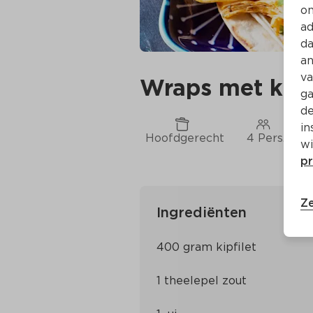
on
ad
da
an
va
Wraps met kip 
ga
de
in
Hoofdgerecht
4 Pers.
wi
pr
Ze
Ingrediënten