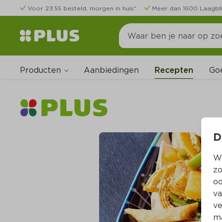
Voor 23:55 besteld, morgen in huis*
Meer dan 1600 Laagbli
Producten
Go
Aanbiedingen
Recepten
D
Wi
zo
oo
va
ve
ma