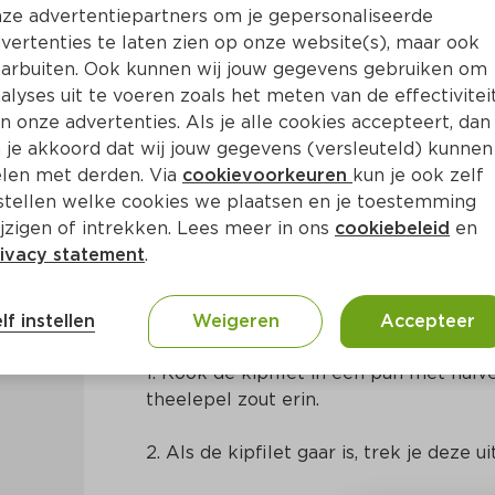
ze advertentiepartners om je gepersonaliseerde
vertenties te laten zien op onze website(s), maar ook
arbuiten. Ook kunnen wij jouw gegevens gebruiken om
alyses uit te voeren zoals het meten van de effectivitei
n onze advertenties. Als je alle cookies accepteert, dan
en groenten
 je akkoord dat wij jouw gegevens (versleuteld) kunnen
len met derden. Via
cookievoorkeuren
kun je ook zelf
stellen welke cookies we plaatsen en je toestemming
Ca. 30 Min
Centraal-Amerikaans
jzigen of intrekken. Lees meer in ons
cookiebeleid
en
ivacy statement
.
Bereidingswijze
lf instellen
Weigeren
Accepteer
1. Kook de kipfilet in een pan met halve
theelepel zout erin.
2. Als de kipfilet gaar is, trek je deze ui