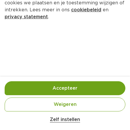
cookies we plaatsen en je toestemming wijzigen of
intrekken. Lees meer in ons
cookiebeleid
en
privacy statement
.
De pindakaasbonbons van Janny 
en Jacqueline
Nagerecht
20 Pers.
Ca. 10 Min
Ingrediënten
Bereiding
Accepteer
Weigeren
Zelf instellen