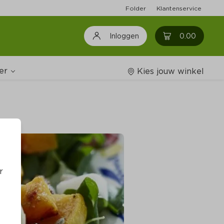
Folder
Klantenservice
0
0.00
Inloggen
er
Kies jouw winkel
Wijnshop
oodschappenlijstjes
r