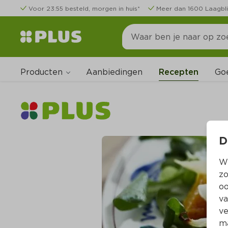
Voor 23:55 besteld, morgen in huis*
Meer dan 1600 Laagbli
Producten
Go
Aanbiedingen
Recepten
D
Wi
zo
oo
va
ve
ma