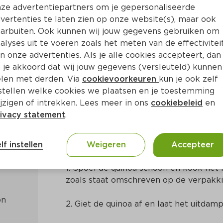
ze advertentiepartners om je gepersonaliseerde
vertenties te laten zien op onze website(s), maar ook
arbuiten. Ook kunnen wij jouw gegevens gebruiken om
alyses uit te voeren zoals het meten van de effectivitei
n onze advertenties. Als je alle cookies accepteert, dan
ade met geitenkaas van Ma
 je akkoord dat wij jouw gegevens (versleuteld) kunnen
len met derden. Via
cookievoorkeuren
kun je ook zelf
stellen welke cookies we plaatsen en je toestemming
a. 60 Min
Mediterraans
jzigen of intrekken. Lees meer in ons
cookiebeleid
en
ivacy statement
.
Bereidingswijze
lf instellen
Weigeren
Accepteer
1. Spoel de quinoa schoon en kook het i
zoals staat omschreven op de verpakki
2. Giet de quinoa af en laat het uitdamp