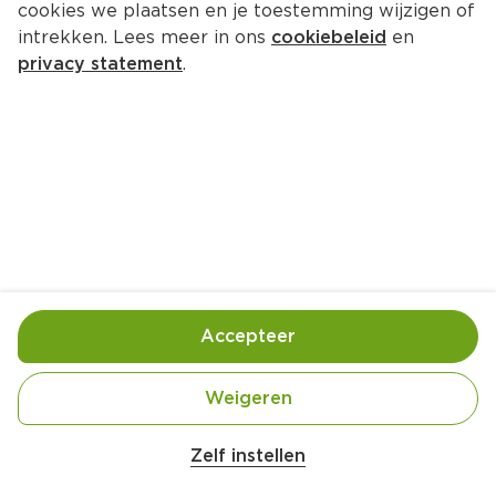
cookies we plaatsen en je toestemming wijzigen of
intrekken. Lees meer in ons
cookiebeleid
en
privacy statement
.
Doperwtensoepje met krokante 
bacon
Voorgerecht
4 Pers.
Ca. 20 Min
Ingrediënten
Bereiding
Accepteer
Weigeren
Zelf instellen