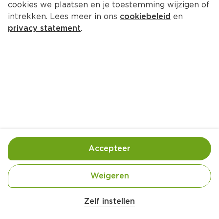
cookies we plaatsen en je toestemming wijzigen of
intrekken. Lees meer in ons
cookiebeleid
en
privacy statement
.
Duitse biefstuk met ratatouille
Hoofdgerecht
4 Pers.
Ca. 20 Min
Ingrediënten
Bereiding
Accepteer
1 stuk Uien
Weigeren
2 tenen Knoflook
1 stuk Courgette
Zelf instellen