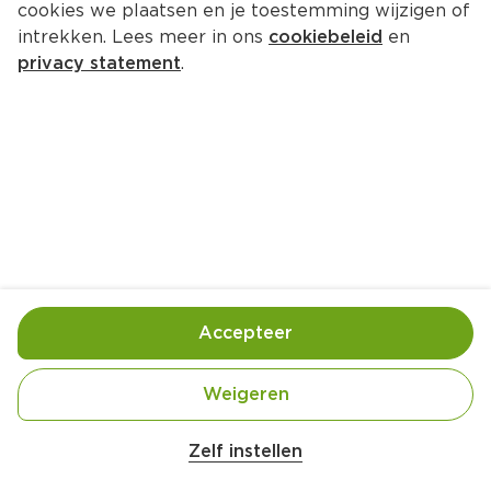
cookies we plaatsen en je toestemming wijzigen of
intrekken. Lees meer in ons
cookiebeleid
en
privacy statement
.
Dulce de leche-bars met 
amandelen en chocolade
Nagerecht
8 Pers.
Ca. 25 Min
Ingrediënten
Bereiding
Accepteer
Weigeren
Zelf instellen