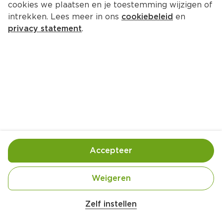
cookies we plaatsen en je toestemming wijzigen of
intrekken. Lees meer in ons
cookiebeleid
en
privacy statement
.
Eendenborst met jus van 
cranberry en rode wijn
Hoofdgerecht
4 Pers.
Ca. 15 Min
Ingrediënten
Bereiding
Accepteer
Weigeren
Zelf instellen