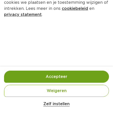
cookies we plaatsen en je toestemming wijzigen of
intrekken. Lees meer in ons
cookiebeleid
en
privacy statement
.
Erwtensoep en rijst met bruine 
suiker
Hoofdgerecht
4 Pers.
Ca. 30 Min
Ingrediënten
Bereiding
Accepteer
Weigeren
Zelf instellen