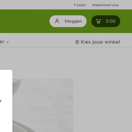
Folder
Klantenservice
0
0.00
Inloggen
er
Kies jouw winkel
Wijnshop
oodschappenlijstjes
r