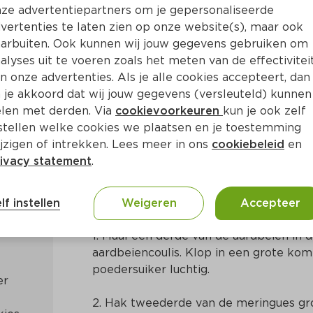
ze advertentiepartners om je gepersonaliseerde
vertenties te laten zien op onze website(s), maar ook
arbuiten. Ook kunnen wij jouw gegevens gebruiken om
alyses uit te voeren zoals het meten van de effectivitei
n onze advertenties. Als je alle cookies accepteert, dan
 aardbeien
 je akkoord dat wij jouw gegevens (versleuteld) kunnen
len met derden. Via
cookievoorkeuren
kun je ook zelf
stellen welke cookies we plaatsen en je toestemming
30 Min
Engels
jzigen of intrekken. Lees meer in ons
cookiebeleid
en
ivacy statement
.
Bereidingswijze
lf instellen
Weigeren
Accepteer
1. Maal een derde van de aardbeien in 
aardbeiencoulis. Klop in een grote ko
poedersuiker luchtig.
2. Hak tweederde van de meringues gr