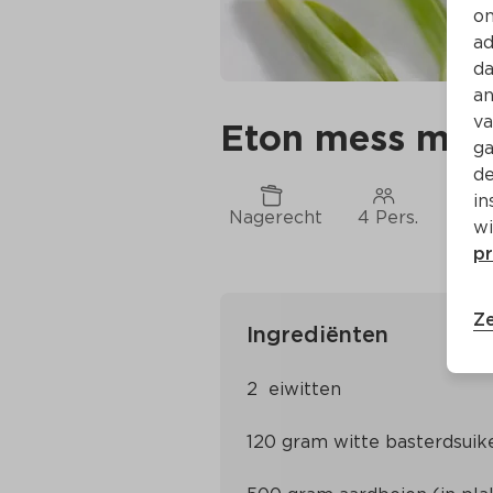
on
ad
da
an
va
Eton mess met
ga
de
in
Nagerecht
4 Pers.
Ca. 
wi
pr
Ze
Ingrediënten