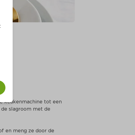
t
de keukenmachine tot een 
m de slagroom met de 
of en meng ze door de 