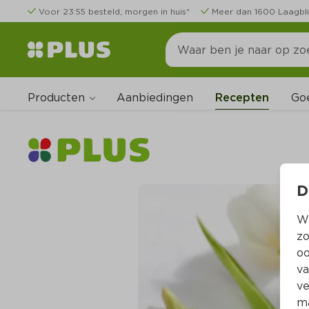
Voor 23:55 besteld, morgen in huis*
Meer dan 1600 Laagbli
Producten
Go
Aanbiedingen
Recepten
D
Wi
zo
oo
va
ve
ma