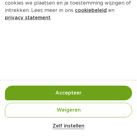
cookies we plaatsen en je toestemming wijzigen of
intrekken. Lees meer in ons
cookiebeleid
en
privacy statement
.
Eton Mess
4 Pers.
Ca. 20 Min
Ingrediënten
Bereiding
Accepteer
1 doosje zoete kersen (250 g, diepvries)
Weigeren
2 el suiker
1 vanillestokje
Zelf instellen