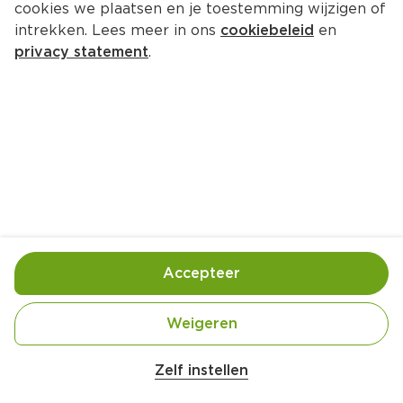
cookies we plaatsen en je toestemming wijzigen of
intrekken. Lees meer in ons
cookiebeleid
en
privacy statement
.
Feestelijke kwarktaart
Nagerecht
10 Pers.
Ca. 20 Min
Ingrediënten
Bereiding
Accepteer
6 blaadjes Bladgelatine
Weigeren
100 gram Ongezouten roomboter
Belangrijke veiligheidswaarschuwing
Amogusti olijven gevuld met citroen blik 
200 gram PLUS Kandijkoeken
Zelf instellen
200g