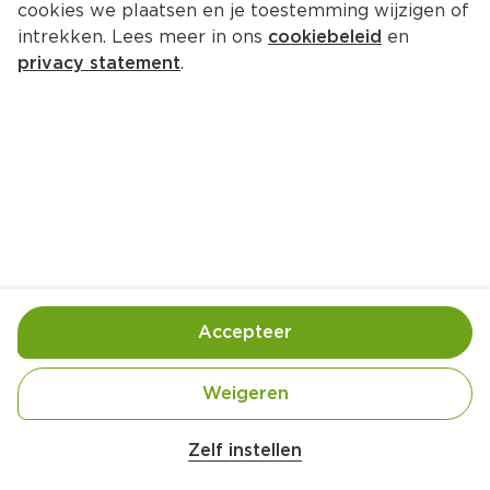
cookies we plaatsen en je toestemming wijzigen of
intrekken. Lees meer in ons
cookiebeleid
en
privacy statement
.
Feta watermeloen spiezen
Voorgerecht
4 Pers.
Ca. 30 Min
Ingrediënten
Bereiding
Accepteer
Weigeren
Zelf instellen