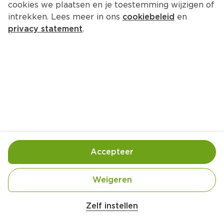
cookies we plaatsen en je toestemming wijzigen of
intrekken. Lees meer in ons
cookiebeleid
en
privacy statement
.
Focaccia al pommodori Barese
Voorgerecht
4 Pers.
Ca. 145 Min
Ingrediënten
Bereiding
Accepteer
Weigeren
Zelf instellen