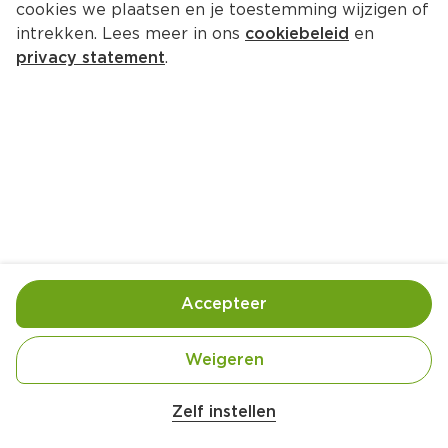
cookies we plaatsen en je toestemming wijzigen of
intrekken. Lees meer in ons
cookiebeleid
en
privacy statement
.
Focaccia sandwich met ham en 
kaas
Lunch
4 Pers.
Ca. 20 Min
Ingrediënten
Bereiding
Accepteer
2 stuks Augurk
Weigeren
3 eetlepel Mayonaise
Zelf instellen
1 theelepel Mosterd