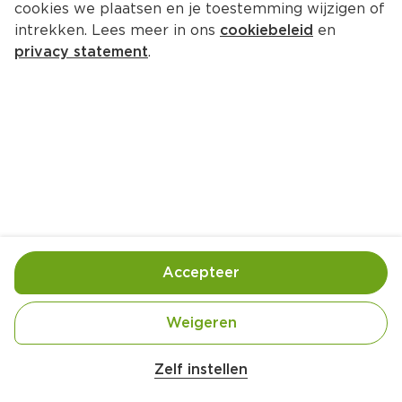
cookies we plaatsen en je toestemming wijzigen of
intrekken. Lees meer in ons
cookiebeleid
en
privacy statement
.
Frangipanetaart met fruit
Nagerecht
4 Pers.
Ca. 20 Min
Ingrediënten
Bereiding
Accepteer
Weigeren
Zelf instellen