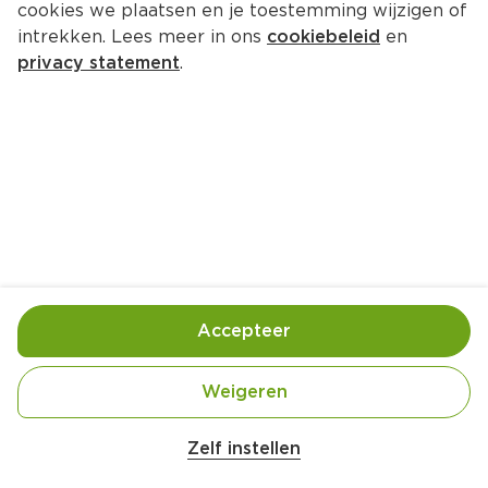
cookies we plaatsen en je toestemming wijzigen of
intrekken. Lees meer in ons
cookiebeleid
en
privacy statement
.
Frangipanetaartje met peer en 
sinaasappel
Nagerecht
4 Pers.
Ca. 20 Min
Ingrediënten
Bereiding
Accepteer
Weigeren
Zelf instellen