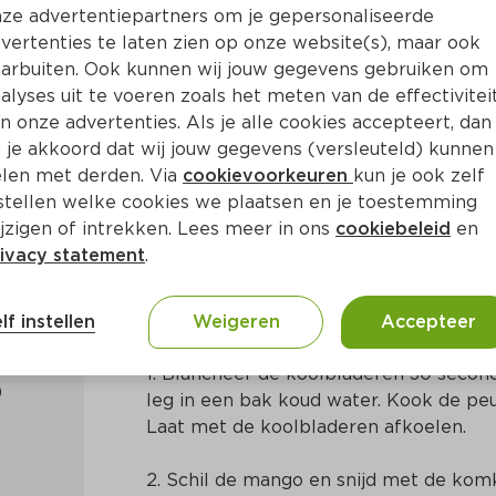
ze advertentiepartners om je gepersonaliseerde
vertenties te laten zien op onze website(s), maar ook
arbuiten. Ook kunnen wij jouw gegevens gebruiken om
alyses uit te voeren zoals het meten van de effectivitei
n onze advertenties. Als je alle cookies accepteert, dan
lletje
 je akkoord dat wij jouw gegevens (versleuteld) kunnen
len met derden. Via
cookievoorkeuren
kun je ook zelf
stellen welke cookies we plaatsen en je toestemming
in
Aziatisch
jzigen of intrekken. Lees meer in ons
cookiebeleid
en
ivacy statement
.
Bereidingswijze
lf instellen
Weigeren
Accepteer
1. Blancheer de koolbladeren 30 secon
leg in een bak koud water. Kook de peul
Laat met de koolbladeren afkoelen.
2. Schil de mango en snijd met de kom