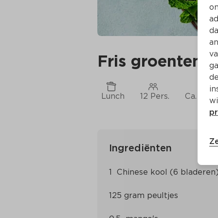
on
ad
da
an
va
Fris groentenro
ga
de
in
Lunch
12 Pers.
Ca. 35 M
wi
pr
Ze
Ingrediënten