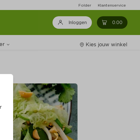
Folder
Klantenservice
0
0.00
Inloggen
er
Kies jouw winkel
Wijnshop
oodschappenlijstjes
r