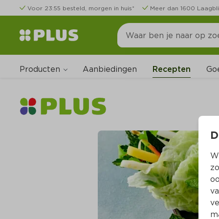
Voor 23:55 besteld, morgen in huis*
Meer dan 1600 Laagbli
Producten
Go
Aanbiedingen
Recepten
D
Wi
zo
oo
va
ve
ma