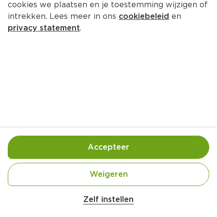
cookies we plaatsen en je toestemming wijzigen of
intrekken. Lees meer in ons
cookiebeleid
en
privacy statement
.
Frisse doperwtenpuree
Bijgerecht
4 Pers.
Ca. 25 Min
Ingrediënten
Bereiding
Accepteer
Weigeren
Zelf instellen