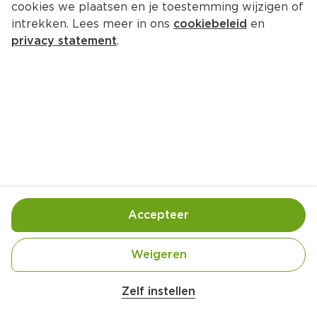
cookies we plaatsen en je toestemming wijzigen of
intrekken. Lees meer in ons
cookiebeleid
en
privacy statement
.
Frisse pastasalade met feta
Bijgerecht
4 Pers.
Ca. 15 Min
Ingrediënten
Bereiding
Accepteer
300 gram PLUS Fusilli
Weigeren
1 PLUS Komkommer
250 gram PLUS Cherrytomaten
Zelf instellen