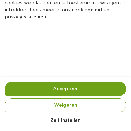
cookies we plaatsen en je toestemming wijzigen of
intrekken. Lees meer in ons
cookiebeleid
en
privacy statement
.
Frisse uitpaktaart
Nagerecht
12 Pers.
Ca. 30 Min
Ingrediënten
Bereiding
Accepteer
Weigeren
Zelf instellen